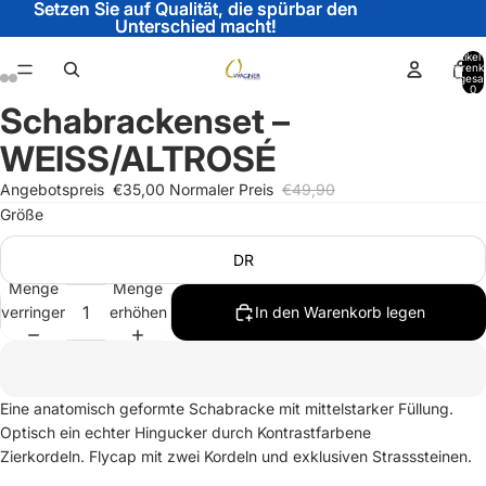
Setzen Sie auf Qualität, die spürbar den
Setzen Sie auf Qualität, die spürbar den
Unterschied macht!
Unterschied macht!
Artikel
Warenk
insgesa
0
Schabrackenset –
Bild
Bild
Bild
Bild
im
im
im
im
WEISS/ALTROSÉ
Vollbildmodus
Vollbildmodus
Vollbildmodus
Vollbildmodus
öffnen
öffnen
öffnen
öffnen
Angebotspreis
€35,00
Normaler Preis
€49,90
Größe
DR
Menge
Menge
verringern
erhöhen
In den Warenkorb legen
Eine anatomisch geformte Schabracke mit mittelstarker Füllung.
Optisch ein echter Hingucker durch
Kontrastfarbene
Zierkordeln.
Flycap mit zwei Kordeln und
exklusiven Strasssteinen.