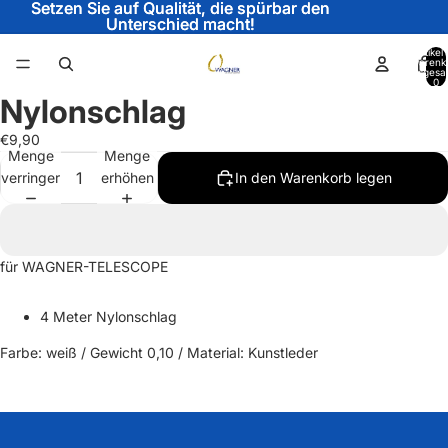
Setzen Sie auf Qualität, die spürbar den
Setzen Sie auf Qualität, die spürbar den
Unterschied macht!
Unterschied macht!
Artikel
Warenk
insgesa
0
Nylonschlag
Bild
im
€9,90
Vollbildmodus
Menge
Menge
öffnen
verringern
erhöhen
In den Warenkorb legen
für WAGNER-TELESCOPE
4 Meter Nylonschlag
Farbe: weiß /
Gewicht 0,10 / Material: Kunstleder