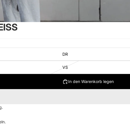
EISS
DR
VS
In den Warenkorb legen
g.
ln.