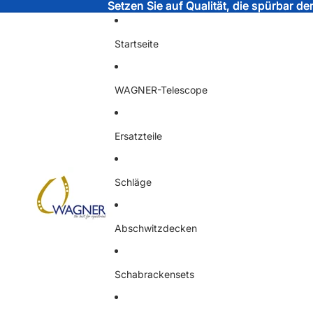
Setzen Sie auf Qualität, die spürbar d
Setzen Sie auf Qualität, die spürbar d
Startseite
WAGNER-Telescope
Ersatzteile
Schläge
Abschwitzdecken
Schabrackensets