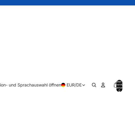
Artikel im
ion- und Sprachauswahl öffnen
EUR
/
DE
Warenkorb
insgesamt:
0