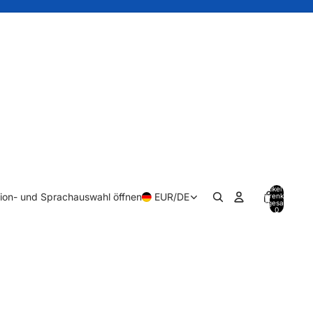
Artikel im
ion- und Sprachauswahl öffnen
EUR
/
DE
Warenkorb
insgesamt:
0