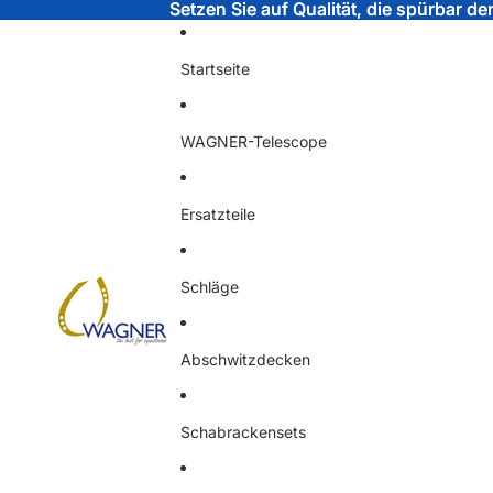
Setzen Sie auf Qualität, die spürbar d
Setzen Sie auf Qualität, die spürbar d
Startseite
WAGNER-Telescope
Ersatzteile
Schläge
Abschwitzdecken
Schabrackensets