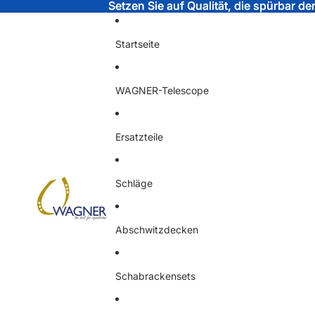
Setzen Sie auf Qualität, die spürbar d
Setzen Sie auf Qualität, die spürbar d
Startseite
WAGNER-Telescope
Ersatzteile
Schläge
Abschwitzdecken
Schabrackensets