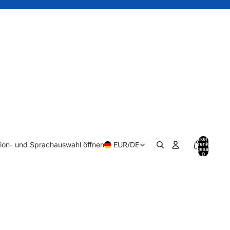
Artikel im
ion- und Sprachauswahl öffnen
EUR
/
DE
Warenkorb
insgesamt:
0