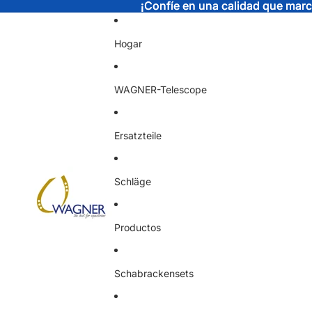
¡Confíe en una calidad que marca
¡Confíe en una calidad que marca
Hogar
WAGNER-Telescope
Ersatzteile
Schläge
Productos
Schabrackensets