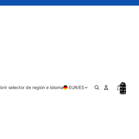
Total de
brir selector de región e idioma
EUR
/
ES
artículos
en el
carrito:
0