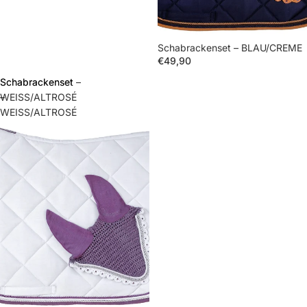
Schabrackenset – BLAU/CREME
€49,90
Schabrackenset
Schabrackenset –
–
WEISS/ALTROSÉ
WEISS/ALTROSÉ