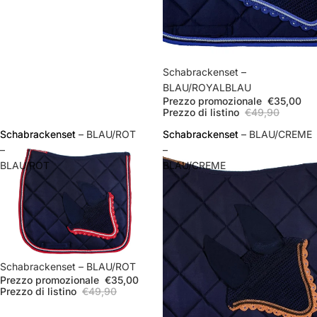
In offerta
Schabrackenset –
BLAU/ROYALBLAU
Prezzo promozionale
€35,00
Prezzo di listino
€49,90
Schabrackenset
Schabrackenset – BLAU/ROT
Schabrackenset
Schabrackenset – BLAU/CREME
–
–
BLAU/ROT
BLAU/CREME
In offerta
Schabrackenset – BLAU/ROT
Prezzo promozionale
€35,00
Prezzo di listino
€49,90