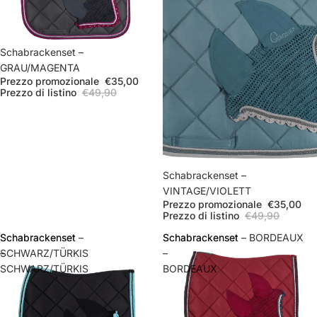
In offerta
Schabrackenset –
GRAU/MAGENTA
Prezzo promozionale
€35,00
Prezzo di listino
€49,90
Esaurito
Schabrackenset –
VINTAGE/VIOLETT
Prezzo promozionale
€35,00
Prezzo di listino
€49,90
Schabrackenset
Schabrackenset –
Schabrackenset
Schabrackenset – BORDEAUX
–
SCHWARZ/TÜRKIS
–
SCHWARZ/TÜRKIS
BORDEAUX