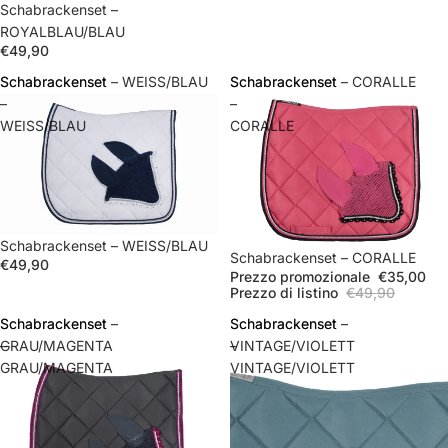
Schabrackenset –
ROYALBLAU/BLAU
€49,90
Schabrackenset
Schabrackenset – WEISS/BLAU
Schabrackenset
Schabrackenset – CORALLE
–
–
WEISS/BLAU
CORALLE
Schabrackenset – WEISS/BLAU
In offerta
Schabrackenset – CORALLE
€49,90
Prezzo promozionale
€35,00
Prezzo di listino
€49,90
Schabrackenset
Schabrackenset –
Schabrackenset
Schabrackenset –
–
GRAU/MAGENTA
–
VINTAGE/VIOLETT
GRAU/MAGENTA
VINTAGE/VIOLETT