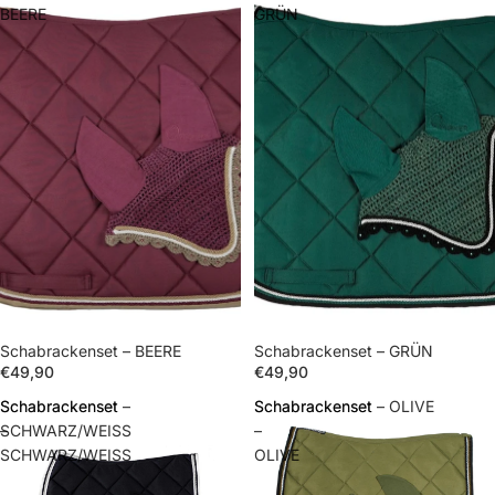
BEERE
GRÜN
Schabrackenset – BEERE
Schabrackenset – GRÜN
€49,90
€49,90
Schabrackenset
Schabrackenset –
Schabrackenset
Schabrackenset – OLIVE
–
SCHWARZ/WEISS
–
SCHWARZ/WEISS
OLIVE