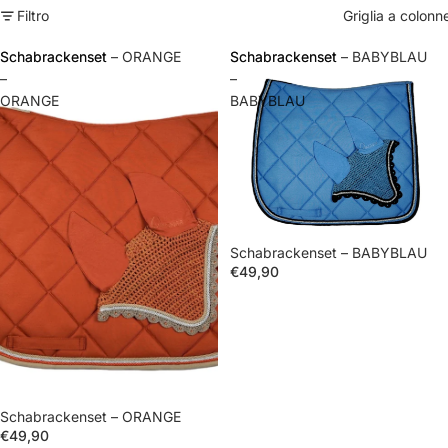
Filtro
Griglia a colonn
Schabrackenset
Schabrackenset – ORANGE
Schabrackenset
Schabrackenset – BABYBLAU
–
–
ORANGE
BABYBLAU
Schabrackenset – BABYBLAU
€49,90
Schabrackenset – ORANGE
€49,90