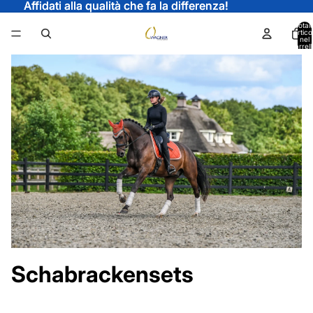
Affidati alla qualità che fa la differenza!
Affidati alla qualità che fa la differenza!
Total
articol
nel
carrell
0
Schabrackensets