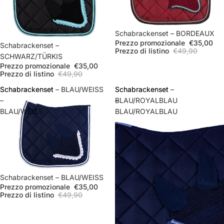
In offerta
Schabrackenset – BORDEAUX
Prezzo promozionale
€35,00
In offerta
Schabrackenset –
Prezzo di listino
€49,90
SCHWARZ/TÜRKIS
Prezzo promozionale
€35,00
Prezzo di listino
€49,90
Schabrackenset
Schabrackenset – BLAU/WEISS
Schabrackenset
Schabrackenset –
–
–
BLAU/ROYALBLAU
BLAU/WEISS
BLAU/ROYALBLAU
In offerta
Schabrackenset – BLAU/WEISS
Prezzo promozionale
€35,00
Prezzo di listino
€49,90