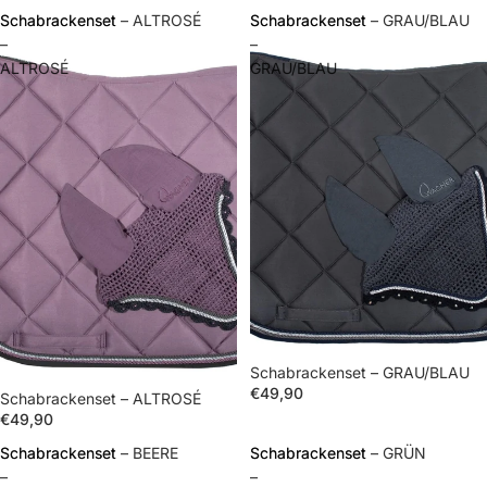
Schabrackenset
Schabrackenset – ALTROSÉ
Schabrackenset
Schabrackenset – GRAU/BLAU
–
–
ALTROSÉ
GRAU/BLAU
Schabrackenset – GRAU/BLAU
€49,90
Schabrackenset – ALTROSÉ
€49,90
Schabrackenset
Schabrackenset – BEERE
Schabrackenset
Schabrackenset – GRÜN
–
–