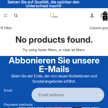
Setzen Sie auf Qualität, die spürbar den
Setzen Sie auf Qualität, die spürbar den
Unterschied macht!
Unterschied macht!
Total
items
in
cart:
0
Filter
Column gri
No products found.
Try using fewer filters, or
clear all filters
.
Abbonieren Sie unsere
E-Mails
Seien Sie der Erste, der von neuen Kollektionen und
Sonderangeboten erfährt.
Email
Payment methods